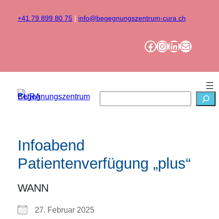
Zum
Inhalt
+41 79 899 80 75
|
info@begegnungszentrum-cura.ch
springen
Facebook
Instagram
LinkedIn
Mail
Suchen
Infoabend
Patientenverfügung „plus“
WANN
27. Februar 2025