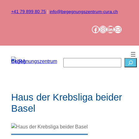
Zum
Inhalt
+41 79 899 80 75
|
info@begegnungszentrum-cura.ch
springen
Facebook
Instagram
LinkedIn
Mail
Suchen
Haus der Krebsliga beider
Basel