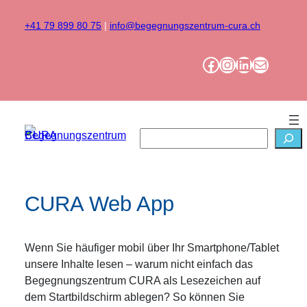
Zum
Inhalt
+41 79 899 80 75
|
info@begegnungszentrum-cura.ch
springen
Facebook
Instagram
LinkedIn
Mail
Suchen
CURA Web App
Wenn Sie häufiger mobil über Ihr Smartphone/Tablet
unsere Inhalte lesen – warum nicht einfach das
Begegnungszentrum CURA als Lesezeichen auf
dem Startbildschirm ablegen? So können Sie