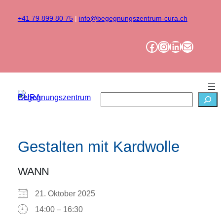
Zum
Inhalt
+41 79 899 80 75
|
info@begegnungszentrum-cura.ch
springen
Facebook
Instagram
LinkedIn
Mail
Suchen
Gestalten mit Kardwolle
WANN
21. Oktober 2025
14:00 – 16:30