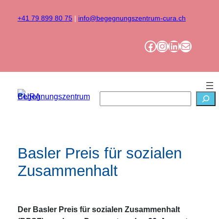
Zum
Inhalt
+41 79 899 80 75
|
info@begegnungszentrum-cura.ch
springen
Facebook
Instagram
LinkedIn
Mail
Suchen
Basler Preis für sozialen
Zusammenhalt
Der Basler Preis für sozialen Zusammenhalt