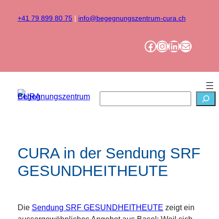
Zum
Inhalt
+41 79 899 80 75
|
info@begegnungszentrum-cura.ch
springen
Facebook
Instagram
LinkedIn
Mail
Suchen
CURA in der Sendung SRF
GESUNDHEITHEUTE
Die
Sendung SRF GESUNDHEITHEUTE
zeigt ein